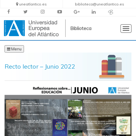
uneatlantico.es
biblioteca@uneatlantico.es
Biblioteca
Togg
navig
Menu
Recto lector – Junio 2022