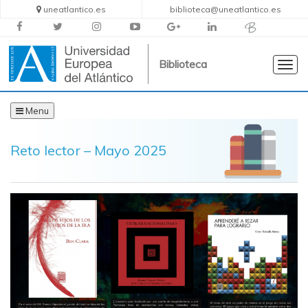
uneatlantico.es
biblioteca@uneatlantico.es
Biblioteca
Togg
navig
Menu
Reto lector – Mayo 2025