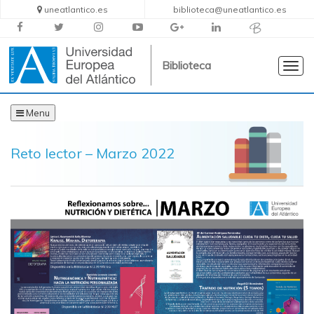
uneatlantico.es
biblioteca@uneatlantico.es
Biblioteca
Togg
navig
Menu
Reto lector – Marzo 2022